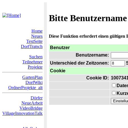
Bitte Benutzername
Home
Neues
Diese Funktion erfordert einen gültigen
TestSeite
DorfTratsch
Benutzer
Benutzername:
Suchen
Teilnehmer
Unterschied der Zeitzonen:
S
Projekte
Cookie
GartenPlan
Cookie ID:
100734
DorfWiki
Date
OrdnerProjekte_alt
Kurze
Dörfer
NeueArbeit
VideoBridge
VillageInnovationTalk