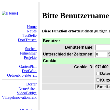
Bitte Benutzername
Home
Neues
Diese Funktion erfordert einen gültigen
TestSeite
DorfTratsch
Benutzer
Benutzername:
Suchen
Teilnehmer
Unterschied der Zeitzonen:
S
Projekte
Cookie
GartenPlan
Cookie ID:
971400
DorfWiki
Date
OrdnerProjekte_alt
Kurze
Dörfer
NeueArbeit
VideoBridge
VillageInnovationTalk