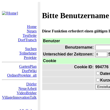
Bitte Benutzername
Home
Neues
Diese Funktion erfordert einen gültigen
TestSeite
DorfTratsch
Benutzer
Benutzername:
Suchen
Teilnehmer
Unterschied der Zeitzonen:
S
Projekte
Cookie
GartenPlan
Cookie ID:
994776
DorfWiki
Date
OrdnerProjekte_alt
Kurze
Dörfer
NeueArbeit
VideoBridge
VillageInnovationTalk