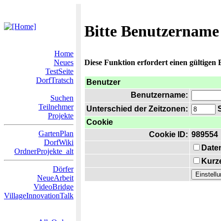
Bitte Benutzername
Home
Neues
Diese Funktion erfordert einen gültigen
TestSeite
DorfTratsch
Benutzer
Benutzername:
Suchen
Teilnehmer
Unterschied der Zeitzonen:
S
Projekte
Cookie
GartenPlan
Cookie ID:
989554
DorfWiki
Date
OrdnerProjekte_alt
Kurze
Dörfer
NeueArbeit
VideoBridge
VillageInnovationTalk