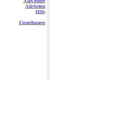
AlleOrdner
AlleSeiten
Hilfe
Einstellungen