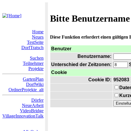
Bitte Benutzername
Home
Neues
Diese Funktion erfordert einen gültigen
TestSeite
DorfTratsch
Benutzer
Benutzername:
Suchen
Teilnehmer
Unterschied der Zeitzonen:
S
Projekte
Cookie
GartenPlan
Cookie ID:
952083
DorfWiki
Date
OrdnerProjekte_alt
Kurze
Dörfer
NeueArbeit
VideoBridge
VillageInnovationTalk