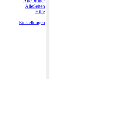
AlleOrdner
AlleSeiten
Hilfe
Einstellungen