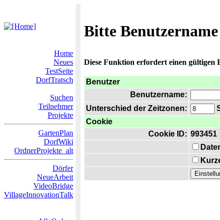
Bitte Benutzername
Home
Neues
Diese Funktion erfordert einen gültigen
TestSeite
DorfTratsch
Benutzer
Benutzername:
Suchen
Teilnehmer
Unterschied der Zeitzonen:
S
Projekte
Cookie
GartenPlan
Cookie ID:
993451
DorfWiki
Date
OrdnerProjekte_alt
Kurze
Dörfer
NeueArbeit
VideoBridge
VillageInnovationTalk