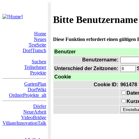
Bitte Benutzername
Home
Neues
Diese Funktion erfordert einen gültigen
TestSeite
DorfTratsch
Benutzer
Benutzername:
Suchen
Teilnehmer
Unterschied der Zeitzonen:
S
Projekte
Cookie
GartenPlan
Cookie ID:
961478
DorfWiki
Date
OrdnerProjekte_alt
Kurze
Dörfer
NeueArbeit
VideoBridge
VillageInnovationTalk