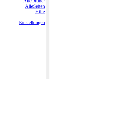
AlleOrdner
AlleSeiten
Hilfe
Einstellungen