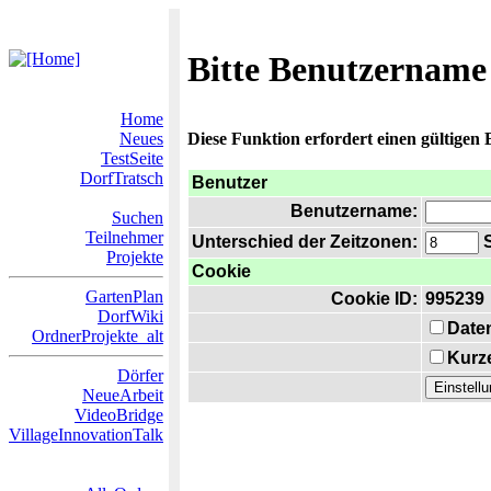
Bitte Benutzername
Home
Neues
Diese Funktion erfordert einen gültigen
TestSeite
DorfTratsch
Benutzer
Benutzername:
Suchen
Teilnehmer
Unterschied der Zeitzonen:
S
Projekte
Cookie
GartenPlan
Cookie ID:
995239
DorfWiki
Date
OrdnerProjekte_alt
Kurze
Dörfer
NeueArbeit
VideoBridge
VillageInnovationTalk