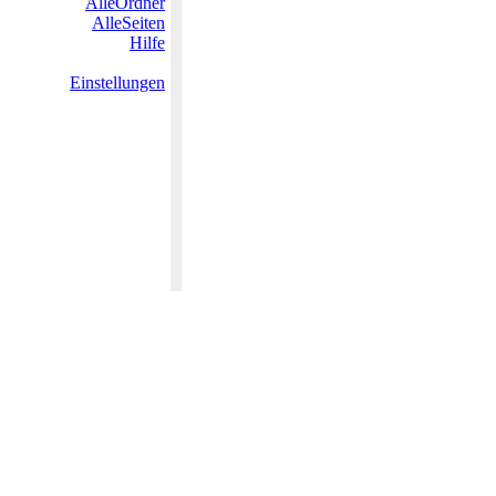
AlleOrdner
AlleSeiten
Hilfe
Einstellungen