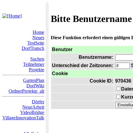
Bitte Benutzername
Home
Neues
Diese Funktion erfordert einen gültigen
TestSeite
DorfTratsch
Benutzer
Benutzername:
Suchen
Teilnehmer
Unterschied der Zeitzonen:
S
Projekte
Cookie
GartenPlan
Cookie ID:
970436
DorfWiki
Date
OrdnerProjekte_alt
Kurze
Dörfer
NeueArbeit
VideoBridge
VillageInnovationTalk