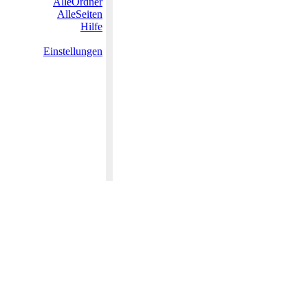
AlleOrdner
AlleSeiten
Hilfe
Einstellungen