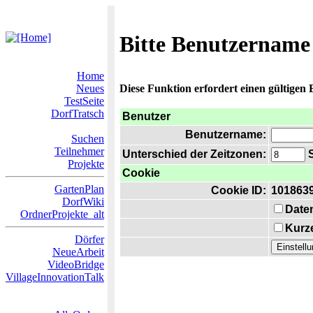
Bitte Benutzername
Home
Neues
Diese Funktion erfordert einen gültigen
TestSeite
DorfTratsch
Benutzer
Benutzername:
Suchen
Teilnehmer
Unterschied der Zeitzonen:
S
Projekte
Cookie
GartenPlan
Cookie ID:
101863
DorfWiki
Date
OrdnerProjekte_alt
Kurze
Dörfer
NeueArbeit
VideoBridge
VillageInnovationTalk