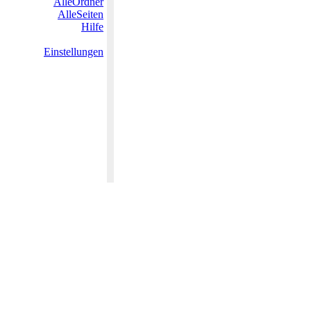
AlleOrdner
AlleSeiten
Hilfe
Einstellungen