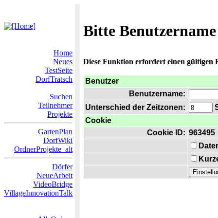
Bitte Benutzername
Home
Neues
Diese Funktion erfordert einen gültigen
TestSeite
DorfTratsch
Benutzer
Benutzername:
Suchen
Teilnehmer
Unterschied der Zeitzonen:
S
Projekte
Cookie
GartenPlan
Cookie ID:
963495
DorfWiki
Date
OrdnerProjekte_alt
Kurze
Dörfer
NeueArbeit
VideoBridge
VillageInnovationTalk