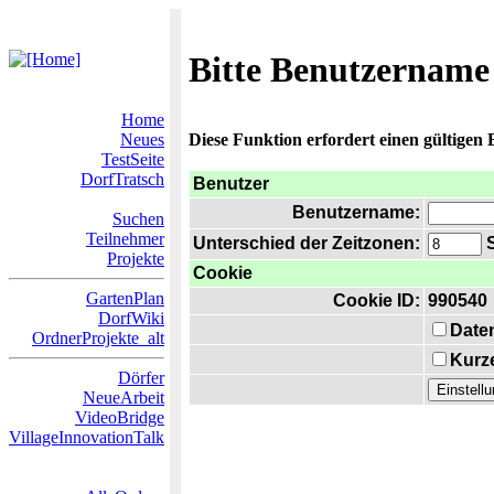
Bitte Benutzername
Home
Neues
Diese Funktion erfordert einen gültigen
TestSeite
DorfTratsch
Benutzer
Benutzername:
Suchen
Teilnehmer
Unterschied der Zeitzonen:
S
Projekte
Cookie
GartenPlan
Cookie ID:
990540
DorfWiki
Date
OrdnerProjekte_alt
Kurze
Dörfer
NeueArbeit
VideoBridge
VillageInnovationTalk