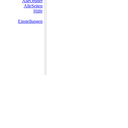
AlleOrdner
AlleSeiten
Hilfe
Einstellungen