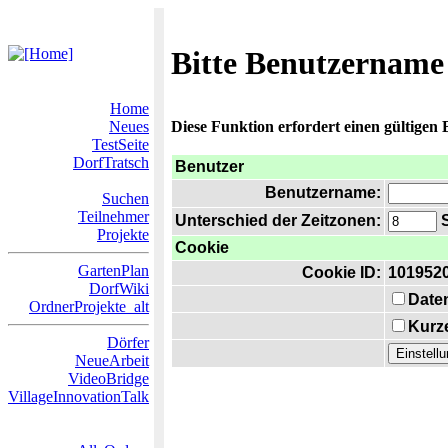
Bitte Benutzername
Home
Neues
Diese Funktion erfordert einen gültigen
TestSeite
DorfTratsch
Benutzer
Benutzername:
Suchen
Teilnehmer
Unterschied der Zeitzonen:
S
Projekte
Cookie
GartenPlan
Cookie ID:
101952
DorfWiki
Date
OrdnerProjekte_alt
Kurze
Dörfer
NeueArbeit
VideoBridge
VillageInnovationTalk