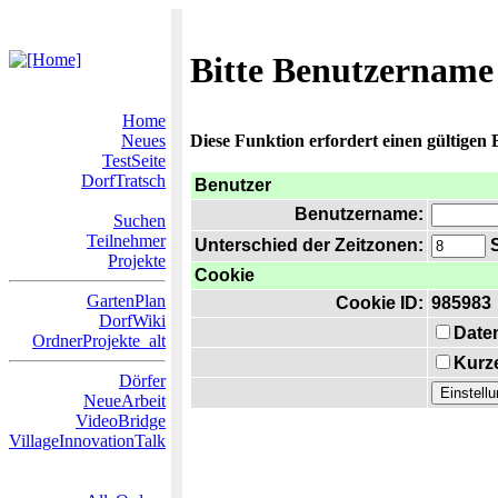
Bitte Benutzername
Home
Neues
Diese Funktion erfordert einen gültigen
TestSeite
DorfTratsch
Benutzer
Benutzername:
Suchen
Teilnehmer
Unterschied der Zeitzonen:
S
Projekte
Cookie
GartenPlan
Cookie ID:
985983
DorfWiki
Date
OrdnerProjekte_alt
Kurze
Dörfer
NeueArbeit
VideoBridge
VillageInnovationTalk