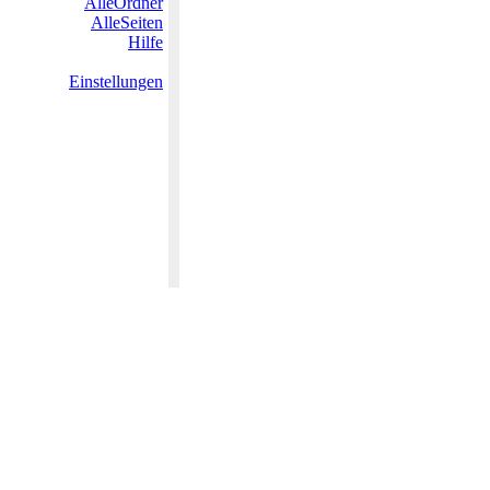
AlleOrdner
AlleSeiten
Hilfe
Einstellungen