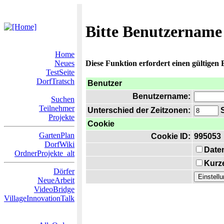
Bitte Benutzername
Home
Neues
Diese Funktion erfordert einen gültigen
TestSeite
DorfTratsch
Benutzer
Benutzername:
Suchen
Teilnehmer
Unterschied der Zeitzonen:
S
Projekte
Cookie
GartenPlan
Cookie ID:
995053
DorfWiki
Date
OrdnerProjekte_alt
Kurze
Dörfer
NeueArbeit
VideoBridge
VillageInnovationTalk