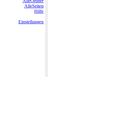
AlleOrdner
AlleSeiten
Hilfe
Einstellungen