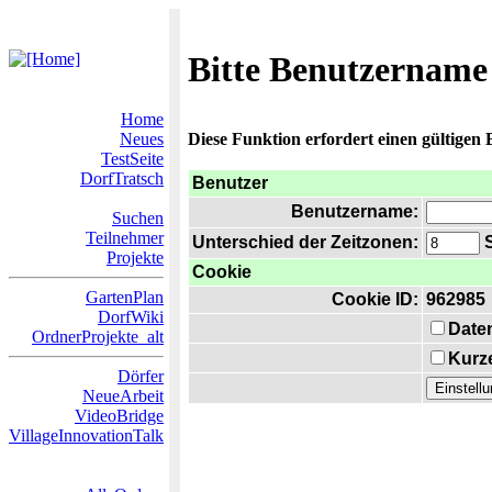
Bitte Benutzername
Home
Neues
Diese Funktion erfordert einen gültigen
TestSeite
DorfTratsch
Benutzer
Benutzername:
Suchen
Teilnehmer
Unterschied der Zeitzonen:
S
Projekte
Cookie
GartenPlan
Cookie ID:
962985
DorfWiki
Date
OrdnerProjekte_alt
Kurze
Dörfer
NeueArbeit
VideoBridge
VillageInnovationTalk