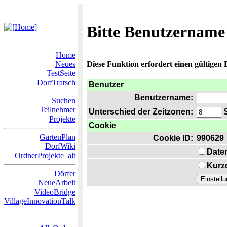
Bitte Benutzername
Home
Neues
Diese Funktion erfordert einen gültigen
TestSeite
DorfTratsch
Benutzer
Benutzername:
Suchen
Teilnehmer
Unterschied der Zeitzonen:
S
Projekte
Cookie
GartenPlan
Cookie ID:
990629
DorfWiki
Date
OrdnerProjekte_alt
Kurze
Dörfer
NeueArbeit
VideoBridge
VillageInnovationTalk