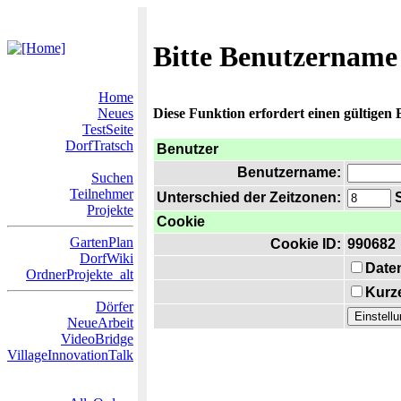
Bitte Benutzername
Home
Neues
Diese Funktion erfordert einen gültigen
TestSeite
DorfTratsch
Benutzer
Benutzername:
Suchen
Teilnehmer
Unterschied der Zeitzonen:
S
Projekte
Cookie
GartenPlan
Cookie ID:
990682
DorfWiki
Date
OrdnerProjekte_alt
Kurze
Dörfer
NeueArbeit
VideoBridge
VillageInnovationTalk