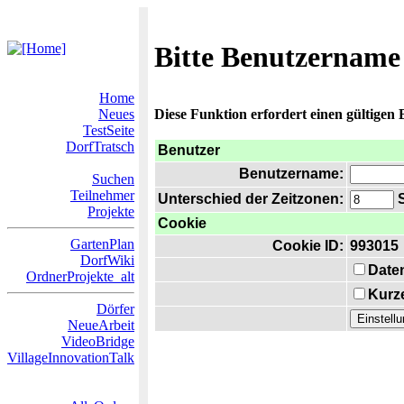
Bitte Benutzername
Home
Neues
Diese Funktion erfordert einen gültigen
TestSeite
DorfTratsch
Benutzer
Benutzername:
Suchen
Teilnehmer
Unterschied der Zeitzonen:
S
Projekte
Cookie
GartenPlan
Cookie ID:
993015
DorfWiki
Date
OrdnerProjekte_alt
Kurze
Dörfer
NeueArbeit
VideoBridge
VillageInnovationTalk