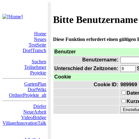
Bitte Benutzername
Home
Neues
Diese Funktion erfordert einen gültigen
TestSeite
DorfTratsch
Benutzer
Benutzername:
Suchen
Teilnehmer
Unterschied der Zeitzonen:
S
Projekte
Cookie
GartenPlan
Cookie ID:
989969
DorfWiki
Date
OrdnerProjekte_alt
Kurze
Dörfer
NeueArbeit
VideoBridge
VillageInnovationTalk