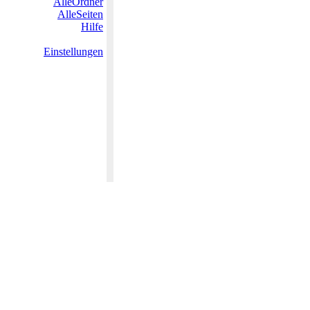
AlleOrdner
AlleSeiten
Hilfe
Einstellungen