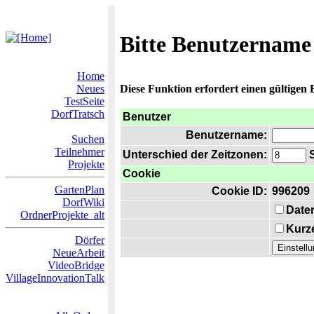
Bitte Benutzername
Home
Neues
Diese Funktion erfordert einen gültigen
TestSeite
DorfTratsch
Benutzer
Benutzername:
Suchen
Teilnehmer
Unterschied der Zeitzonen:
S
Projekte
Cookie
GartenPlan
Cookie ID:
996209
DorfWiki
Date
OrdnerProjekte_alt
Kurze
Dörfer
NeueArbeit
VideoBridge
VillageInnovationTalk