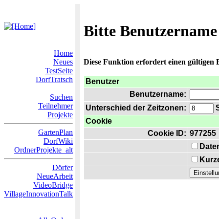
Bitte Benutzername
Home
Neues
Diese Funktion erfordert einen gültigen
TestSeite
DorfTratsch
Benutzer
Benutzername:
Suchen
Teilnehmer
Unterschied der Zeitzonen:
S
Projekte
Cookie
GartenPlan
Cookie ID:
977255
DorfWiki
Date
OrdnerProjekte_alt
Kurze
Dörfer
NeueArbeit
VideoBridge
VillageInnovationTalk