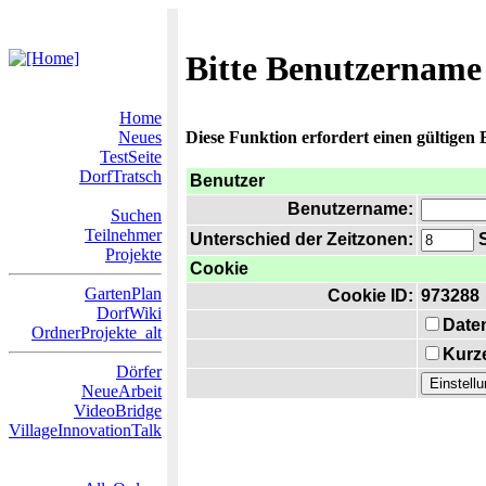
Bitte Benutzername
Home
Neues
Diese Funktion erfordert einen gültigen
TestSeite
DorfTratsch
Benutzer
Benutzername:
Suchen
Teilnehmer
Unterschied der Zeitzonen:
S
Projekte
Cookie
GartenPlan
Cookie ID:
973288
DorfWiki
Date
OrdnerProjekte_alt
Kurze
Dörfer
NeueArbeit
VideoBridge
VillageInnovationTalk