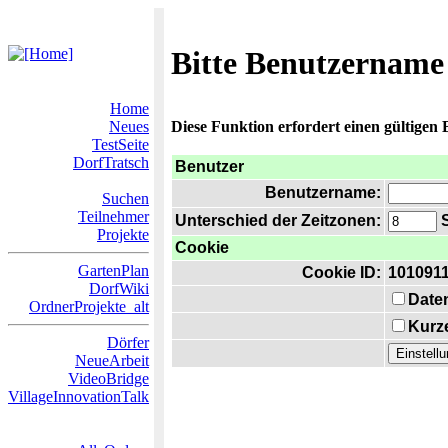
Bitte Benutzername
Home
Neues
Diese Funktion erfordert einen gültigen
TestSeite
DorfTratsch
Benutzer
Benutzername:
Suchen
Teilnehmer
Unterschied der Zeitzonen:
S
Projekte
Cookie
GartenPlan
Cookie ID:
101091
DorfWiki
Date
OrdnerProjekte_alt
Kurze
Dörfer
NeueArbeit
VideoBridge
VillageInnovationTalk