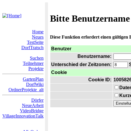
Bitte Benutzername
Home
Neues
Diese Funktion erfordert einen gültigen
TestSeite
DorfTratsch
Benutzer
Benutzername:
Suchen
Teilnehmer
Unterschied der Zeitzonen:
S
Projekte
Cookie
GartenPlan
Cookie ID:
100582
DorfWiki
Date
OrdnerProjekte_alt
Kurze
Dörfer
NeueArbeit
VideoBridge
VillageInnovationTalk