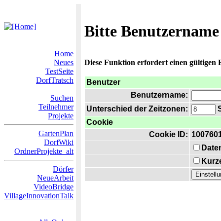
Bitte Benutzername
Home
Neues
Diese Funktion erfordert einen gültigen
TestSeite
DorfTratsch
Benutzer
Benutzername:
Suchen
Teilnehmer
Unterschied der Zeitzonen:
S
Projekte
Cookie
GartenPlan
Cookie ID:
100760
DorfWiki
Date
OrdnerProjekte_alt
Kurze
Dörfer
NeueArbeit
VideoBridge
VillageInnovationTalk