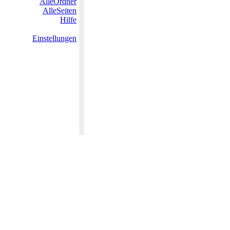
AlleOrdner
AlleSeiten
Hilfe
Einstellungen