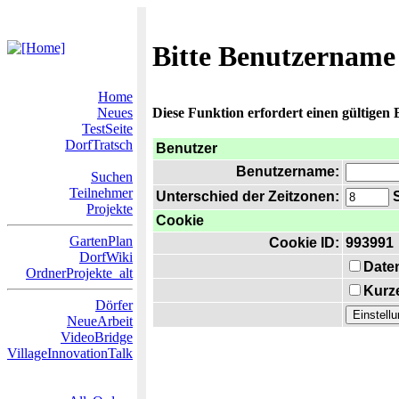
Bitte Benutzername
Home
Neues
Diese Funktion erfordert einen gültigen
TestSeite
DorfTratsch
Benutzer
Benutzername:
Suchen
Teilnehmer
Unterschied der Zeitzonen:
S
Projekte
Cookie
GartenPlan
Cookie ID:
993991
DorfWiki
Date
OrdnerProjekte_alt
Kurze
Dörfer
NeueArbeit
VideoBridge
VillageInnovationTalk