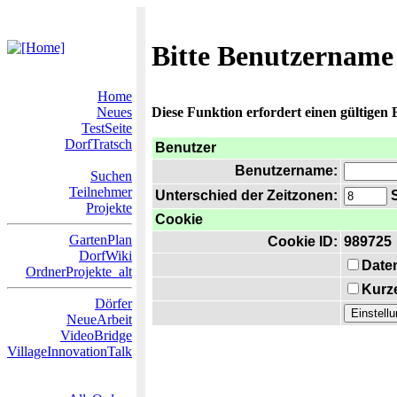
Bitte Benutzername
Home
Neues
Diese Funktion erfordert einen gültigen
TestSeite
DorfTratsch
Benutzer
Benutzername:
Suchen
Teilnehmer
Unterschied der Zeitzonen:
S
Projekte
Cookie
GartenPlan
Cookie ID:
989725
DorfWiki
Date
OrdnerProjekte_alt
Kurze
Dörfer
NeueArbeit
VideoBridge
VillageInnovationTalk