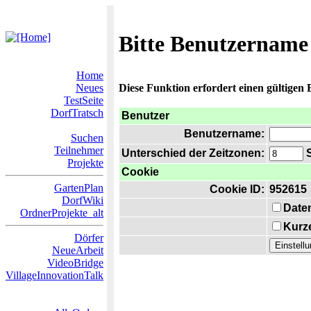
Bitte Benutzername
Home
Neues
Diese Funktion erfordert einen gültigen
TestSeite
DorfTratsch
Benutzer
Benutzername:
Suchen
Teilnehmer
Unterschied der Zeitzonen:
S
Projekte
Cookie
GartenPlan
Cookie ID:
952615
DorfWiki
Date
OrdnerProjekte_alt
Kurze
Dörfer
NeueArbeit
VideoBridge
VillageInnovationTalk