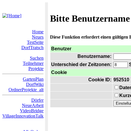
Bitte Benutzername
Home
Neues
Diese Funktion erfordert einen gültigen
TestSeite
DorfTratsch
Benutzer
Benutzername:
Suchen
Teilnehmer
Unterschied der Zeitzonen:
S
Projekte
Cookie
GartenPlan
Cookie ID:
952510
DorfWiki
Date
OrdnerProjekte_alt
Kurze
Dörfer
NeueArbeit
VideoBridge
VillageInnovationTalk