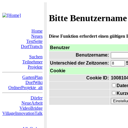
Bitte Benutzername
Home
Neues
Diese Funktion erfordert einen gültigen
TestSeite
DorfTratsch
Benutzer
Benutzername:
Suchen
Teilnehmer
Unterschied der Zeitzonen:
S
Projekte
Cookie
GartenPlan
Cookie ID:
100810
DorfWiki
Date
OrdnerProjekte_alt
Kurze
Dörfer
NeueArbeit
VideoBridge
VillageInnovationTalk