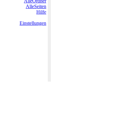
AlleOrdner
AlleSeiten
Hilfe
Einstellungen