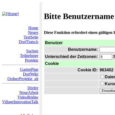
Bitte Benutzername
Home
Neues
Diese Funktion erfordert einen gültigen
TestSeite
DorfTratsch
Benutzer
Benutzername:
Suchen
Teilnehmer
Unterschied der Zeitzonen:
S
Projekte
Cookie
GartenPlan
Cookie ID:
963402
DorfWiki
Date
OrdnerProjekte_alt
Kurze
Dörfer
NeueArbeit
VideoBridge
VillageInnovationTalk