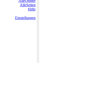
AlleOrdner
AlleSeiten
Hilfe
Einstellungen