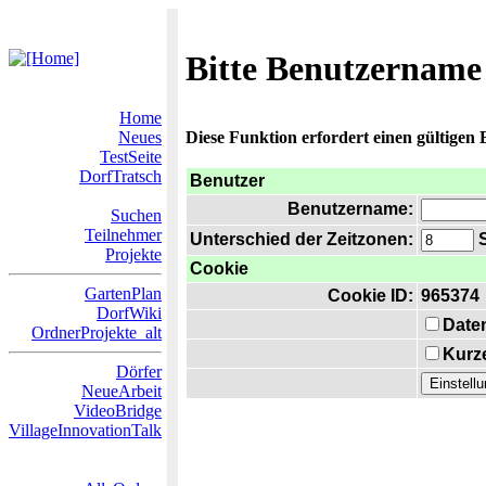
Bitte Benutzername
Home
Neues
Diese Funktion erfordert einen gültigen
TestSeite
DorfTratsch
Benutzer
Benutzername:
Suchen
Teilnehmer
Unterschied der Zeitzonen:
S
Projekte
Cookie
GartenPlan
Cookie ID:
965374
DorfWiki
Date
OrdnerProjekte_alt
Kurze
Dörfer
NeueArbeit
VideoBridge
VillageInnovationTalk