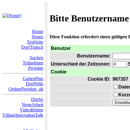
Bitte Benutzername
Home
Neues
Diese Funktion erfordert einen gültigen
TestSeite
DorfTratsch
Benutzer
Benutzername:
Suchen
Teilnehmer
Unterschied der Zeitzonen:
S
Projekte
Cookie
GartenPlan
Cookie ID:
967357
DorfWiki
Date
OrdnerProjekte_alt
Kurze
Dörfer
NeueArbeit
VideoBridge
VillageInnovationTalk