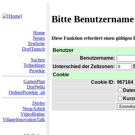
Bitte Benutzername
Home
Neues
Diese Funktion erfordert einen gültigen
TestSeite
DorfTratsch
Benutzer
Benutzername:
Suchen
Teilnehmer
Unterschied der Zeitzonen:
S
Projekte
Cookie
GartenPlan
Cookie ID:
967164
DorfWiki
Date
OrdnerProjekte_alt
Kurze
Dörfer
NeueArbeit
VideoBridge
VillageInnovationTalk