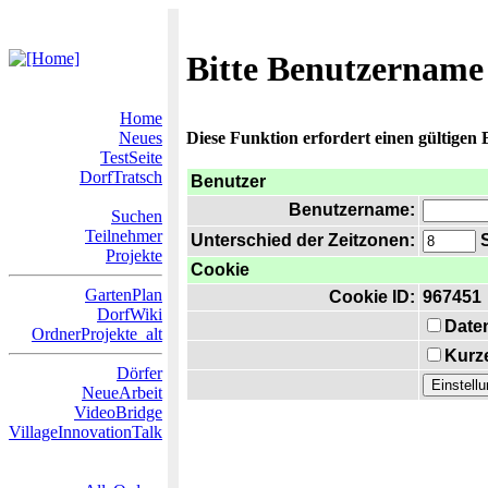
Bitte Benutzername
Home
Neues
Diese Funktion erfordert einen gültigen
TestSeite
DorfTratsch
Benutzer
Benutzername:
Suchen
Teilnehmer
Unterschied der Zeitzonen:
S
Projekte
Cookie
GartenPlan
Cookie ID:
967451
DorfWiki
Date
OrdnerProjekte_alt
Kurze
Dörfer
NeueArbeit
VideoBridge
VillageInnovationTalk