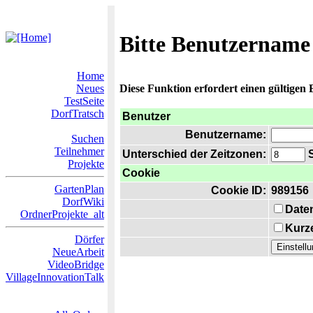
Bitte Benutzername
Home
Neues
Diese Funktion erfordert einen gültigen
TestSeite
DorfTratsch
Benutzer
Benutzername:
Suchen
Teilnehmer
Unterschied der Zeitzonen:
S
Projekte
Cookie
GartenPlan
Cookie ID:
989156
DorfWiki
Date
OrdnerProjekte_alt
Kurze
Dörfer
NeueArbeit
VideoBridge
VillageInnovationTalk