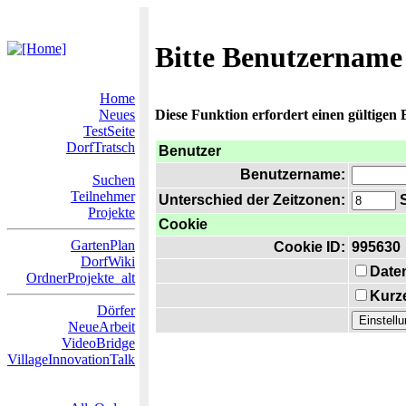
Bitte Benutzername
Home
Neues
Diese Funktion erfordert einen gültigen
TestSeite
DorfTratsch
Benutzer
Benutzername:
Suchen
Teilnehmer
Unterschied der Zeitzonen:
S
Projekte
Cookie
GartenPlan
Cookie ID:
995630
DorfWiki
Date
OrdnerProjekte_alt
Kurze
Dörfer
NeueArbeit
VideoBridge
VillageInnovationTalk