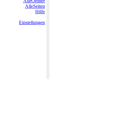
AlleOrdner
AlleSeiten
Hilfe
Einstellungen