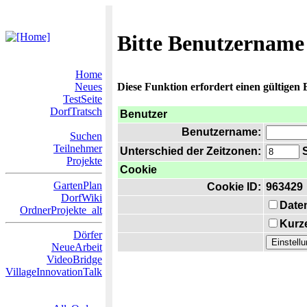
Bitte Benutzername
Home
Neues
Diese Funktion erfordert einen gültigen
TestSeite
DorfTratsch
Benutzer
Benutzername:
Suchen
Teilnehmer
Unterschied der Zeitzonen:
S
Projekte
Cookie
GartenPlan
Cookie ID:
963429
DorfWiki
Date
OrdnerProjekte_alt
Kurze
Dörfer
NeueArbeit
VideoBridge
VillageInnovationTalk