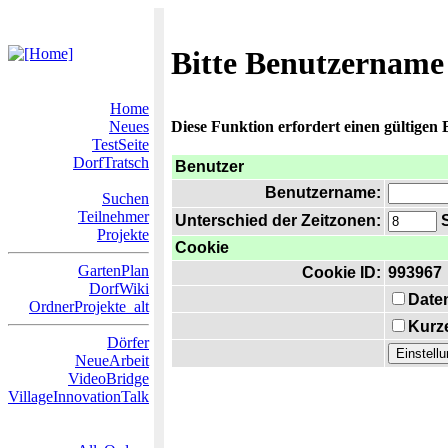
Bitte Benutzername
Home
Neues
Diese Funktion erfordert einen gültigen
TestSeite
DorfTratsch
Benutzer
Benutzername:
Suchen
Teilnehmer
Unterschied der Zeitzonen:
S
Projekte
Cookie
GartenPlan
Cookie ID:
993967
DorfWiki
Date
OrdnerProjekte_alt
Kurze
Dörfer
NeueArbeit
VideoBridge
VillageInnovationTalk