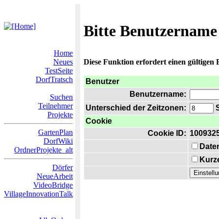
Bitte Benutzername
Home
Neues
Diese Funktion erfordert einen gültigen
TestSeite
DorfTratsch
Benutzer
Benutzername:
Suchen
Teilnehmer
Unterschied der Zeitzonen:
S
Projekte
Cookie
GartenPlan
Cookie ID:
100932
DorfWiki
Date
OrdnerProjekte_alt
Kurze
Dörfer
NeueArbeit
VideoBridge
VillageInnovationTalk