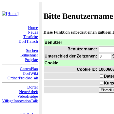
Bitte Benutzername
Home
Neues
Diese Funktion erfordert einen gültigen
TestSeite
DorfTratsch
Benutzer
Benutzername:
Suchen
Teilnehmer
Unterschied der Zeitzonen:
S
Projekte
Cookie
GartenPlan
Cookie ID:
100066
DorfWiki
Date
OrdnerProjekte_alt
Kurze
Dörfer
NeueArbeit
VideoBridge
VillageInnovationTalk