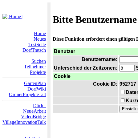
Bitte Benutzername
Home
Neues
Diese Funktion erfordert einen gültigen
TestSeite
DorfTratsch
Benutzer
Benutzername:
Suchen
Teilnehmer
Unterschied der Zeitzonen:
S
Projekte
Cookie
GartenPlan
Cookie ID:
952717
DorfWiki
Date
OrdnerProjekte_alt
Kurze
Dörfer
NeueArbeit
VideoBridge
VillageInnovationTalk