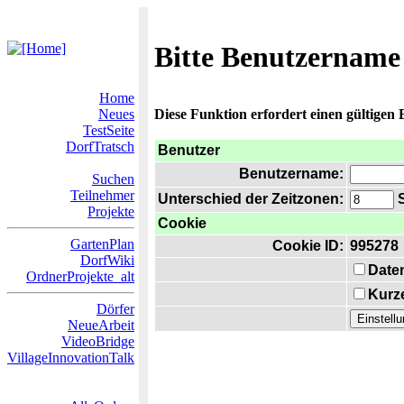
Bitte Benutzername
Home
Neues
Diese Funktion erfordert einen gültigen
TestSeite
DorfTratsch
Benutzer
Benutzername:
Suchen
Teilnehmer
Unterschied der Zeitzonen:
S
Projekte
Cookie
GartenPlan
Cookie ID:
995278
DorfWiki
Date
OrdnerProjekte_alt
Kurze
Dörfer
NeueArbeit
VideoBridge
VillageInnovationTalk