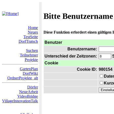
Bitte Benutzername
Home
Neues
Diese Funktion erfordert einen gültigen
TestSeite
DorfTratsch
Benutzer
Benutzername:
Suchen
Teilnehmer
Unterschied der Zeitzonen:
S
Projekte
Cookie
GartenPlan
Cookie ID:
980154
DorfWiki
Date
OrdnerProjekte_alt
Kurze
Dörfer
NeueArbeit
VideoBridge
VillageInnovationTalk