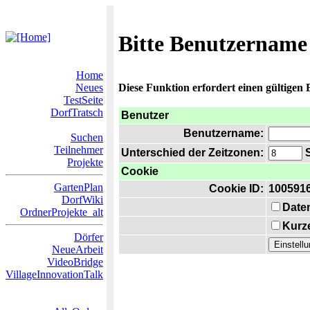
Bitte Benutzername
Home
Neues
Diese Funktion erfordert einen gültigen
TestSeite
DorfTratsch
Benutzer
Benutzername:
Suchen
Teilnehmer
Unterschied der Zeitzonen:
S
Projekte
Cookie
GartenPlan
Cookie ID:
100591
DorfWiki
Date
OrdnerProjekte_alt
Kurze
Dörfer
NeueArbeit
VideoBridge
VillageInnovationTalk