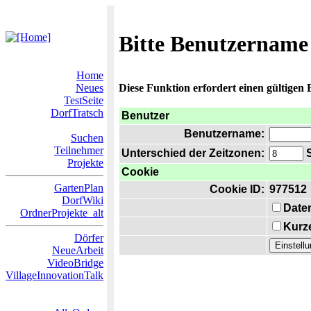
Bitte Benutzername
Home
Neues
Diese Funktion erfordert einen gültigen
TestSeite
DorfTratsch
Benutzer
Benutzername:
Suchen
Teilnehmer
Unterschied der Zeitzonen:
S
Projekte
Cookie
GartenPlan
Cookie ID:
977512
DorfWiki
Date
OrdnerProjekte_alt
Kurze
Dörfer
NeueArbeit
VideoBridge
VillageInnovationTalk