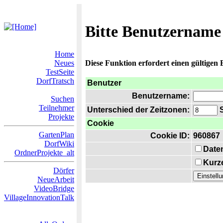
Bitte Benutzername
Home
Neues
Diese Funktion erfordert einen gültigen
TestSeite
DorfTratsch
Benutzer
Benutzername:
Suchen
Teilnehmer
Unterschied der Zeitzonen:
S
Projekte
Cookie
GartenPlan
Cookie ID:
960867
DorfWiki
Date
OrdnerProjekte_alt
Kurze
Dörfer
NeueArbeit
VideoBridge
VillageInnovationTalk