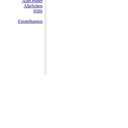
AlleOrdner
AlleSeiten
Hilfe
Einstellungen