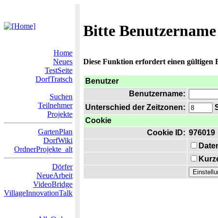
Bitte Benutzername
Home
Neues
Diese Funktion erfordert einen gültigen
TestSeite
DorfTratsch
Benutzer
Benutzername:
Suchen
Teilnehmer
Unterschied der Zeitzonen:
S
Projekte
Cookie
GartenPlan
Cookie ID:
976019
DorfWiki
Date
OrdnerProjekte_alt
Kurze
Dörfer
NeueArbeit
VideoBridge
VillageInnovationTalk