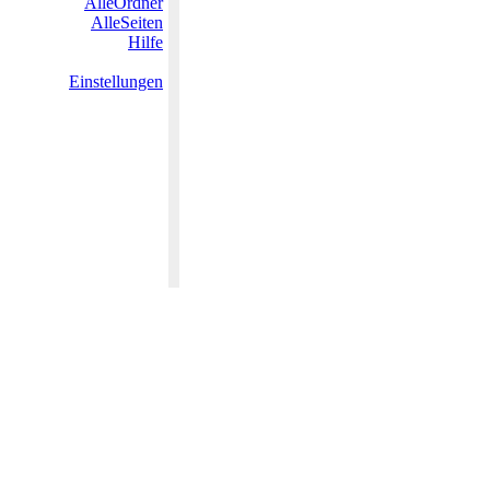
AlleOrdner
AlleSeiten
Hilfe
Einstellungen