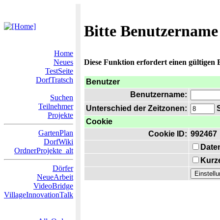
Bitte Benutzername
Home
Neues
Diese Funktion erfordert einen gültigen
TestSeite
DorfTratsch
Benutzer
Benutzername:
Suchen
Teilnehmer
Unterschied der Zeitzonen:
S
Projekte
Cookie
GartenPlan
Cookie ID:
992467
DorfWiki
Date
OrdnerProjekte_alt
Kurze
Dörfer
NeueArbeit
VideoBridge
VillageInnovationTalk